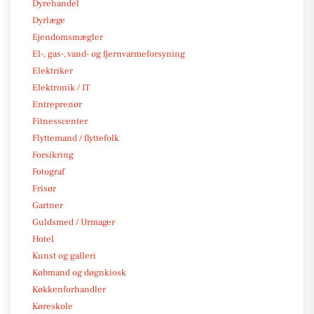
Dyrehandel
Dyrlæge
Ejendomsmægler
El-, gas-, vand- og fjernvarmeforsyning
Elektriker
Elektronik / IT
Entreprenør
Fitnesscenter
Flyttemand / flyttefolk
Forsikring
Fotograf
Frisør
Gartner
Guldsmed / Urmager
Hotel
Kunst og galleri
Købmand og døgnkiosk
Køkkenforhandler
Køreskole