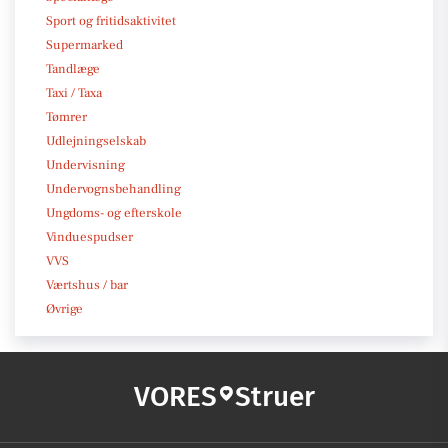
Sport og fritidsaktivitet
Supermarked
Tandlæge
Taxi / Taxa
Tømrer
Udlejningselskab
Undervisning
Undervognsbehandling
Ungdoms- og efterskole
Vinduespudser
VVS
Værtshus / bar
Øvrige
VORES
Struer