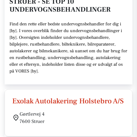
STRUER - SE TOP 10
UNDERVOGNSBEHANDLINGER
Find den rette
eller bedste undervognsbehandler
for dig i
[
by
]. I vores overblik finder du undervognsbehandlinger i
[
by
].
Oversigten indeholder undervognsbehandlere,
bilplejere, rustbehandlere, bilteknikere, bilreparatører,
autolakerer og bilmekanikere
, så uanset om du har brug for
en rustbehandling, undervognsbehandling, autolakering
eller et eftersyn,
indeholder listen disse
og er udvalgt af os
på VORES [
by
]
.
Exolak Autolakering Holstebro A/S
Gørtlervej 4
7600 Struer