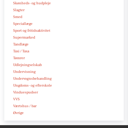
Skønheds- og hudpleje
Slagter
Smed
Speciallæge
Sport og fritidsaktivitet
Supermarked
Tandlæge
Taxi / Taxa
Tømrer
Udlejningselskab
Undervisning
Undervognsbehandling
Ungdoms- og efterskole
Vinduespudser
VVS
Værtshus / bar
Øvrige