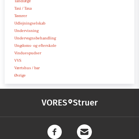
Tandlæge
Taxi / Taxa
Tømrer
Udlejningselskab
Undervisning
Undervognsbehandling
Ungdoms- og efterskole
Vinduespudser
VVS
Værtshus / bar
Øvrige
VORES
Struer