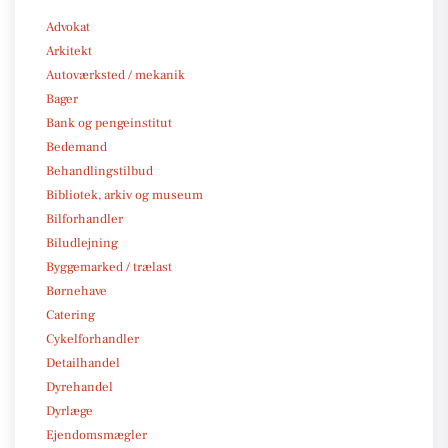
Advokat
Arkitekt
Autoværksted / mekanik
Bager
Bank og pengeinstitut
Bedemand
Behandlingstilbud
Bibliotek, arkiv og museum
Bilforhandler
Biludlejning
Byggemarked / trælast
Børnehave
Catering
Cykelforhandler
Detailhandel
Dyrehandel
Dyrlæge
Ejendomsmægler