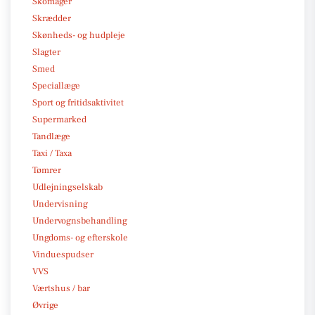
Skomager
Skrædder
Skønheds- og hudpleje
Slagter
Smed
Speciallæge
Sport og fritidsaktivitet
Supermarked
Tandlæge
Taxi / Taxa
Tømrer
Udlejningselskab
Undervisning
Undervognsbehandling
Ungdoms- og efterskole
Vinduespudser
VVS
Værtshus / bar
Øvrige