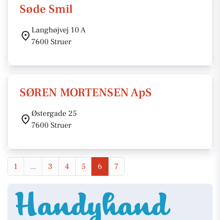
Søde Smil
Langhøjvej 10 A
7600 Struer
SØREN MORTENSEN ApS
Østergade 25
7600 Struer
1
...
3
4
5
6
7