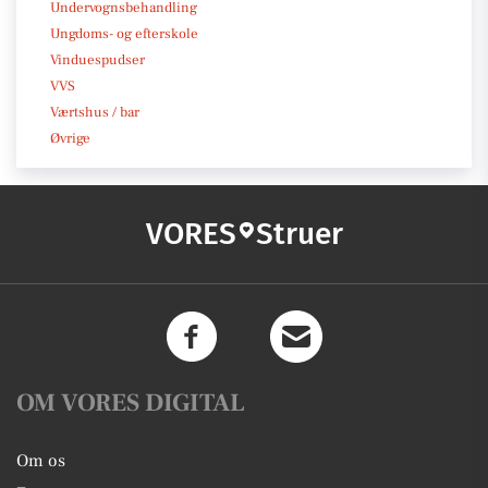
Undervognsbehandling
Ungdoms- og efterskole
Vinduespudser
VVS
Værtshus / bar
Øvrige
VORES
Struer
OM VORES DIGITAL
Om os