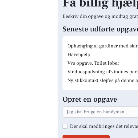
Få billig hjæl
Beskriv din opgave og modtag grat
Seneste udførte opgav
Ophænging af gardiner med skinn
Havehjælp
Vvs opgave, Toilet løber
Vinduespudsning af vindues parti
Ny stikkontakt sløjfes på denne a
Opret en opgave
Der skal medbringes det releva