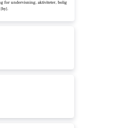
 for undervisning, aktiviteter, bolig
[
by
]
.