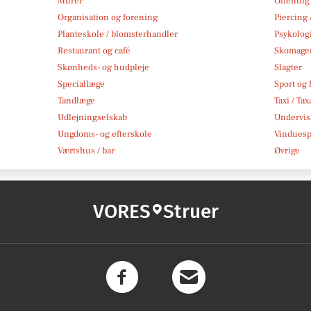
Murer
Offentlig
Organisation og forening
Piercing 
Planteskole / blomsterhandler
Psykolog
Restaurant og café
Skomage
Skønheds- og hudpleje
Slagter
Speciallæge
Sport og f
Tandlæge
Taxi / Tax
Udlejningselskab
Undervis
Ungdoms- og efterskole
Vindues
Værtshus / bar
Øvrige
VORES
Struer