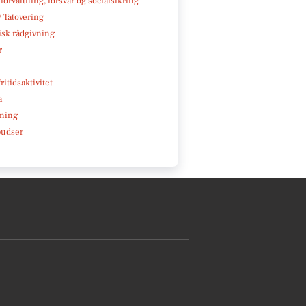
 forvaltning, forsvar og socialsikring
/ Tatovering
isk rådgivning
r
ritidsaktivitet
a
ning
pudser