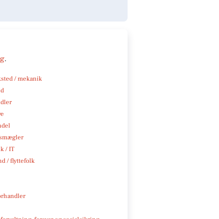
ng
.
sted / mekanik
nd
ndler
ve
ndel
smægler
k / IT
d / flyttefolk
rhandler