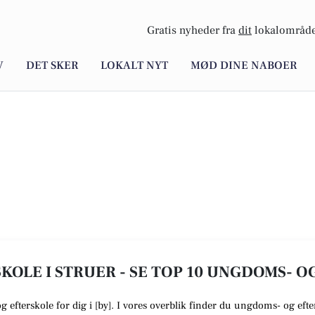
Gratis nyheder fra
dit
lokalområde
V
DET SKER
LOKALT NYT
MØD DINE NABOER
OLE I STRUER - SE TOP 10 UNGDOMS- O
og efterskole
for dig i [
by
]. I vores overblik finder du ungdoms- og efter