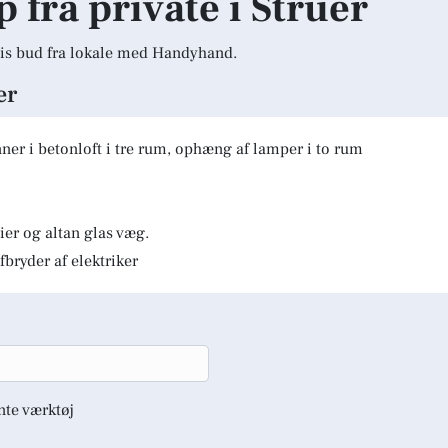
p fra private i Struer
is bud fra lokale med Handyhand.
er
er i betonloft i tre rum, ophæng af lamper i to rum
er og altan glas væg.
fbryder af elektriker
nte værktøj