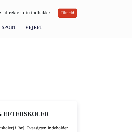
 -
direkte i din indbakke
Tilmeld
SPORT
VEJRET
G EFTERSKOLER
skoler] i [
by
].
Oversigten indeholder