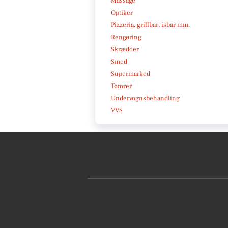
Massage
Optiker
Pizzeria, grillbar, isbar mm.
Rengøring
Skrædder
Smed
Supermarked
Tømrer
Undervognsbehandling
VVS