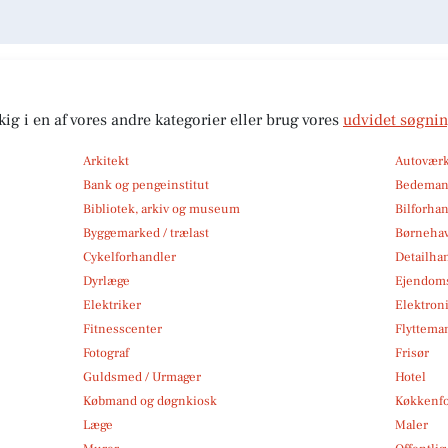
kig i en af vores andre kategorier eller brug vores
udvidet søgni
Arkitekt
Autoværk
Bank og pengeinstitut
Bedema
Bibliotek, arkiv og museum
Bilforha
Byggemarked / trælast
Børneha
Cykelforhandler
Detailha
Dyrlæge
Ejendom
Elektriker
Elektroni
Fitnesscenter
Flytteman
Fotograf
Frisør
Guldsmed / Urmager
Hotel
Købmand og døgnkiosk
Køkkenfo
Læge
Maler