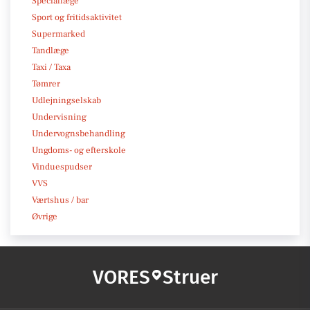
Speciallæge
Sport og fritidsaktivitet
Supermarked
Tandlæge
Taxi / Taxa
Tømrer
Udlejningselskab
Undervisning
Undervognsbehandling
Ungdoms- og efterskole
Vinduespudser
VVS
Værtshus / bar
Øvrige
VORES
Struer