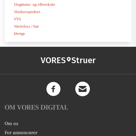
Ungdoms- og efterskole
Vinduespudser
VVS
Værtshus / bar
Øvrige
VORES
Struer
OM VORES DIGITAL
Om os
For annoncører