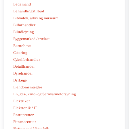
Bedemand
Behandlingstilbud
Bibliotek, arkiv og museum
Bilforhandler
Biludlejning
Byggemarked / trælast
Børnehave
Catering
Cykelforhandler
Detailhandel
Dyrehandel
Dyrlæge
Ejendomsmægler
El-, gas-, vand- og fjernvarmeforsyning
Elektriker
Elektronik / IT
Entreprenør
Fitnesscenter
Flyttemand / flyttefolk