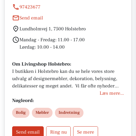
97423677
Send email
Lundholmvej 1, 7500 Holstebro
Mandag - Fredag: 11.00 - 17.00
Lørdag: 10.00 - 14.00
Om Livingshop Holstebro:
I butikken i Holstebro kan du se hele vores store
udvalg af designermøbler, dekoration, belysning,
delikatesser og meget andet. Vi får ofte nyheder
hjem, og vi arbejder hele tiden på at lave nye
Læs mere...
opstillinger, hvor vi kombinerer fine produkter fra
Nøgleord:
vores mange forskellige brands. Til vores
Bolig
Møbler
Indretning
opstillinger får vi inspiration fra årstiderne og de
trends, som ses indenfor boligindretning. Kig forbi
- vi glæder os til at se dig.
Send email
Ring nu
Se mere