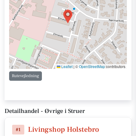
Leaflet
|
©
OpenStreetMap
contributors
Rutevejledning
Detailhandel - Øvrige i Struer
Livingshop Holstebro
#1