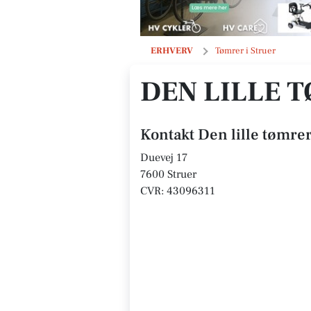
Den lille tømrer
ERHVERV
Tømrer i Struer
DEN LILLE 
Kontakt Den lille tømre
Duevej 17
7600 Struer
CVR: 43096311