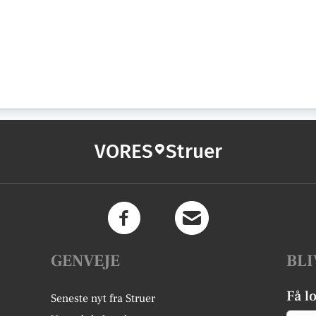
VORES
Struer
GENVEJE
BLI
Få l
Seneste nyt fra Struer