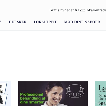
Gratis nyheder fra
dit
lokalområde
V
DET SKER
LOKALT NYT
MØD DINE NABOER