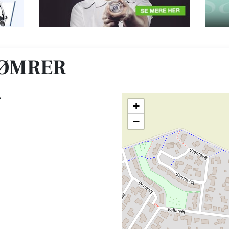
TØMRER
r
+
−