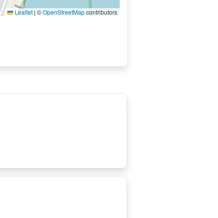
Leaflet
|
©
OpenStreetMap
contributors