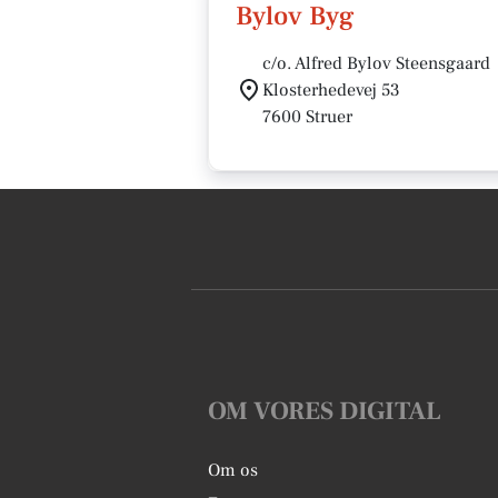
Bylov Byg
c/o. Alfred Bylov Steensgaard
Klosterhedevej 53
7600 Struer
OM VORES DIGITAL
Om os