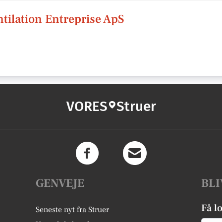
tilation Entreprise ApS
VORES
Struer
GENVEJE
BLI
Få l
Seneste nyt fra Struer