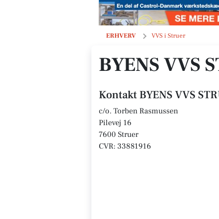
BYENS VVS STRUER ApS
ERHVERV
VVS i Struer
BYENS VVS 
Kontakt BYENS VVS ST
c/o. Torben Rasmussen
Pilevej 16
7600 Struer
CVR: 33881916