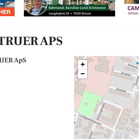
STRUER APS
RUER ApS
+
−