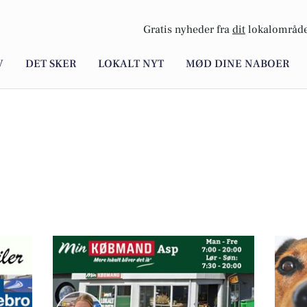
Gratis nyheder fra
dit
lokalområde
V
DET SKER
LOKALT NYT
MØD DINE NABOER