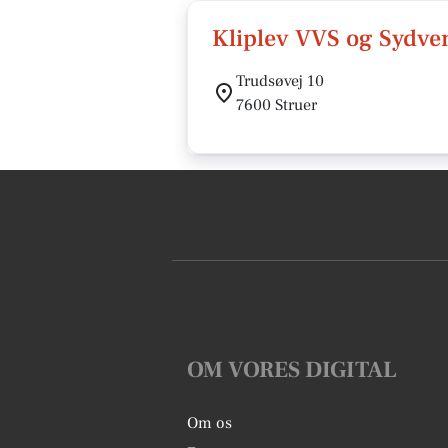
Kliplev VVS og Sydven
Trudsøvej 10
7600 Struer
OM VORES DIGITAL
Om os