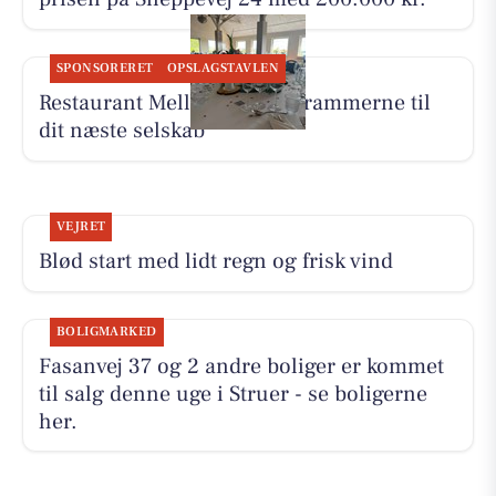
SPONSORERET
OPSLAGSTAVLEN
Restaurant Mellow tilbyder rammerne til
dit næste selskab
VEJRET
Blød start med lidt regn og frisk vind
BOLIGMARKED
Fasanvej 37 og 2 andre boliger er kommet
til salg denne uge i Struer - se boligerne
her.