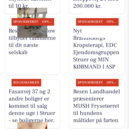
til 10 kr.
200.000 kr.
SPONSORERET
OPSLAGSTAVLEN
SPONSORERET
OPSLAGSTAVLEN
Restaurant Mellow
Nyt fra
tilbyder rammerne
Brandsborgs
til dit næste
Kropsterapi, EDC
selskab
Ejen­doms­grup­pen
Struer og MIN
KØBMAND I ASP
BOLIGMARKED
SPONSORERET
OPSLAGSTAVLEN
Fasanvej 37 og 2
Resen Landhandel
andre boliger er
præsenterer
kommet til salg
MUSH Frysetørret
denne uge i Struer
til hundens
- se boligerne her.
måltider på farten