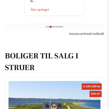
m...
Åbn opslaget
Annoncørbetalt indhold
BOLIGER TIL SALG I
STRUER
4.500.000 kr
2
200 m