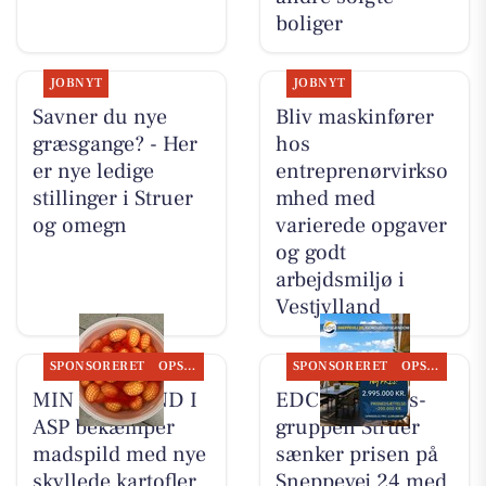
boliger
JOBNYT
JOBNYT
Savner du nye
Bliv maskinfører
græsgange? - Her
hos
er nye ledige
entreprenørvirkso
stillinger i Struer
mhed med
og omegn
varierede opgaver
og godt
arbejdsmiljø i
Vestjylland
SPONSORERET
OPSLAGSTAVLEN
SPONSORERET
OPSLAGSTAVLEN
MIN KØBMAND I
EDC Ejen­doms­
ASP bekæmper
grup­pen Struer
madspild med nye
sænker prisen på
skyllede kartofler
Sneppevej 24 med