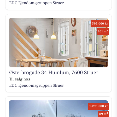
EDC Ejen­doms­grup­pen Struer
595.000 kr
2
101 m
Østerbrogade 34 Humlum, 7600 Struer
Til salg hos
EDC Ejen­doms­grup­pen Struer
1.295.000 kr
2
89 m