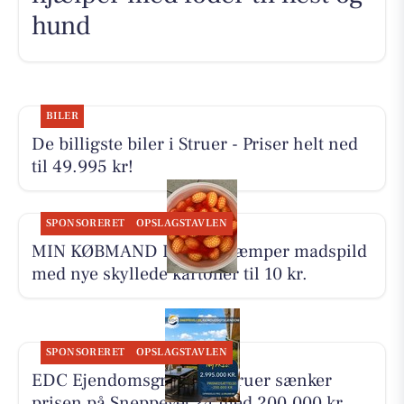
hund
BILER
De billigste biler i Struer - Priser helt ned
til 49.995 kr!
SPONSORERET
OPSLAGSTAVLEN
MIN KØBMAND I ASP bekæmper madspild
med nye skyllede kartofler til 10 kr.
SPONSORERET
OPSLAGSTAVLEN
EDC Ejen­doms­grup­pen Struer sænker
prisen på Sneppevej 24 med 200.000 kr.