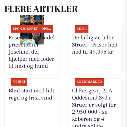
FLERE ARTIKLER
SPONSORERET
OPSLAGSTAVLEN
BILER
Resen Landhandel
De billigste biler i
præsenterer
Struer - Priser helt
Josefine, der
ned til 49.995 kr!
hjælper med foder
til hest og hund
VEJRET
BOLIGMARKED
Blød start med lidt
Gl Færgevej 20A,
regn og frisk vind
Oddesund Syd i
Struer er solgt for
2.950.000 - se
køberen og 4
andre solgte