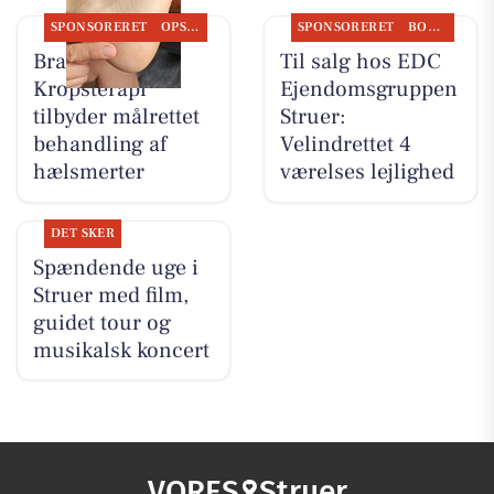
SPONSORERET
OPSLAGSTAVLEN
SPONSORERET
BOLIGMARKED
Brandsborgs
Til salg hos EDC
Kropsterapi
Ejen­doms­grup­pen
tilbyder målrettet
Struer:
behandling af
Velindrettet 4
hælsmerter
værelses lejlighed
DET SKER
Spændende uge i
Struer med film,
guidet tour og
musikalsk koncert
VORES
Struer