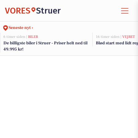
VORES
Struer
Seneste nyt ›
6 timer siden |
BILER
16 timer siden |
VEJRET
De billigste biler i Struer - Priser helt ned til
Blød start med lidt re
49.995 kr!