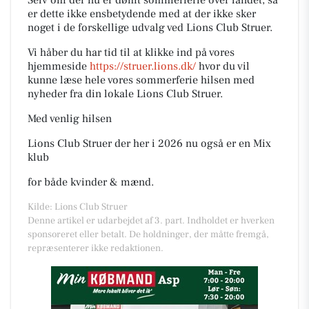
Selv om der nu er dømt sommerferie over landet, så
er dette ikke ensbetydende med at der ikke sker
noget i de forskellige udvalg ved Lions Club Struer.
Vi håber du har tid til at klikke ind på vores
hjemmeside
https://struer.lions.dk/
hvor du vil
kunne læse hele vores sommerferie hilsen med
nyheder fra din lokale Lions Club Struer.
Med venlig hilsen
Lions Club Struer der her i 2026 nu også er en Mix
klub
for både kvinder & mænd.
Kilde: Lions Club Struer
Denne artikel er udarbejdet af 3. part. Indholdet er hverken
sponsoreret eller betalt. De holdninger, der måtte fremgå,
repræsenterer ikke redaktionen.