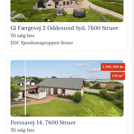
Gl Færgevej 2 Oddesund Syd, 7600 Struer
Til salg hos
EDC Ejen­doms­grup­pen Struer
1.395.000 kr
2
138 m
Forssavej 14, 7600 Struer
Til salg hos