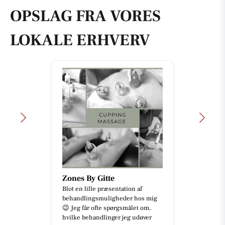
OPSLAG FRA VORES
LOKALE ERHVERV
Zones By Gitte
Blot en lille præsentation af
behandlingsmuligheder hos mig
😉 Jeg får ofte spørgsmålet om,
hvilke behandlinger jeg udøver