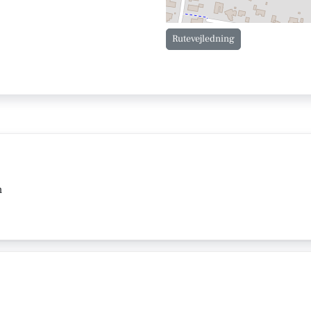
Rutevejledning
n