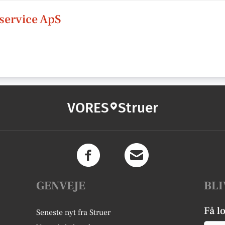
service ApS
VORES
Struer
GENVEJE
BLI
Få l
Seneste nyt fra Struer