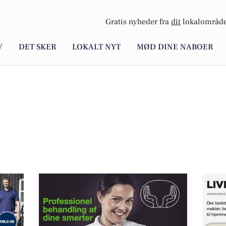
Gratis nyheder fra
dit
lokalområde
V
DET SKER
LOKALT NYT
MØD DINE NABOER