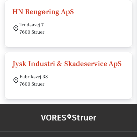
HN Rengøring ApS
Trudsøvej 7
7600 Struer
Jysk Industri & Skadeservice ApS
Fabriksvej 38
7600 Struer
VORES
Struer