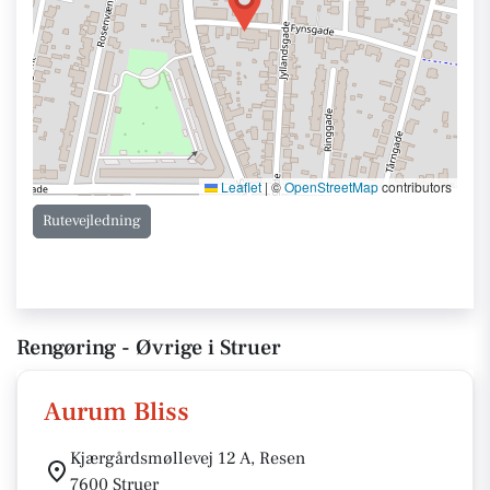
Leaflet
|
©
OpenStreetMap
contributors
Rutevejledning
Rengøring - Øvrige i Struer
Aurum Bliss
Kjærgårdsmøllevej 12 A, Resen
7600 Struer