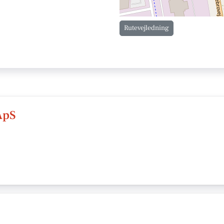
Rutevejledning
ApS