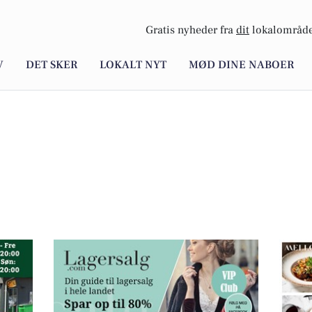
Gratis nyheder fra
dit
lokalområde
V
DET SKER
LOKALT NYT
MØD DINE NABOER