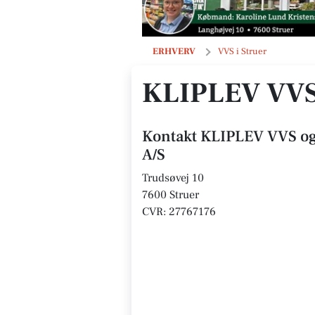
KLIPLEV VVS og SYDVENTILATION A
ERHVERV
VVS i Struer
KLIPLEV VVS
Kontakt KLIPLEV VVS 
A/S
Trudsøvej 10
7600 Struer
CVR: 27767176