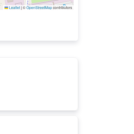
Leaflet
|
©
OpenStreetMap
contributors