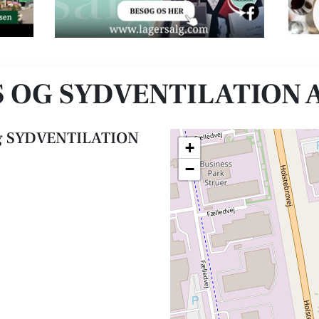
/S
 OG SYDVENTILATION A
og SYDVENTILATION
+
−