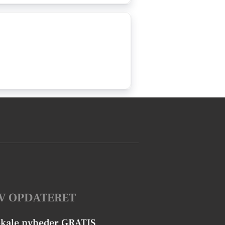
V OPDATERET
okale nyheder GRATIS