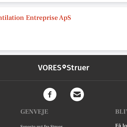
tilation Entreprise ApS
VORES
Struer
GENVEJE
BLI
Få l
Seneste nyt fra Struer