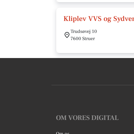
Kliplev VVS og Sydven
Trudsøvej 10
7600 Struer
OM VORES DIGITAL
Om os