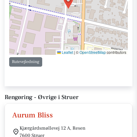
Leaflet
|
©
OpenStreetMap
contributors
Rutevejledning
Rengøring - Øvrige i Struer
Aurum Bliss
Kjærgårdsmøllevej 12 A, Resen
7600 Struer