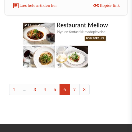
Læs hele artiklen her
Kopiér link
1
...
3
4
5
6
7
8