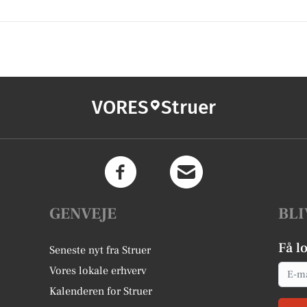
VORES
Struer
GENVEJE
BLI
Få l
Seneste nyt fra Struer
Email
Vores lokale erhverv
Kalenderen for Struer