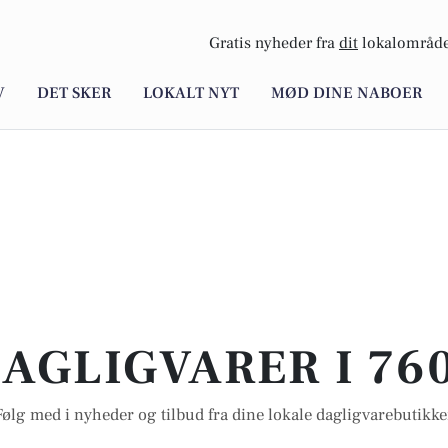
Gratis nyheder fra
dit
lokalområde
V
DET SKER
LOKALT NYT
MØD DINE NABOER
AGLIGVARER I 76
Følg med i nyheder og tilbud fra dine lokale dagligvarebutikke