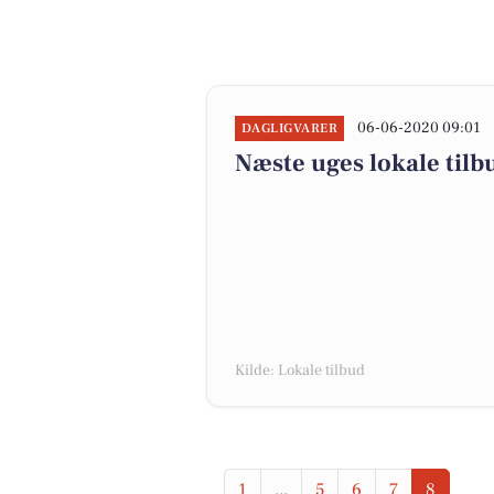
06-06-2020 09:01
DAGLIGVARER
Næste uges lokale tilb
Kilde: Lokale tilbud
1
...
5
6
7
8