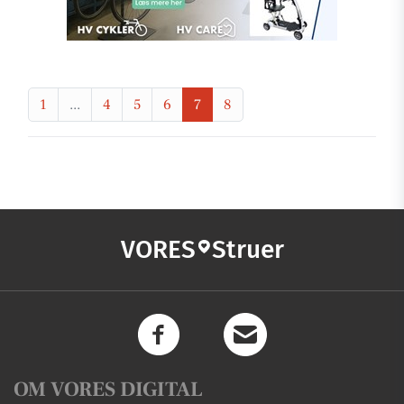
1
...
4
5
6
7
8
VORES
Struer
OM VORES DIGITAL