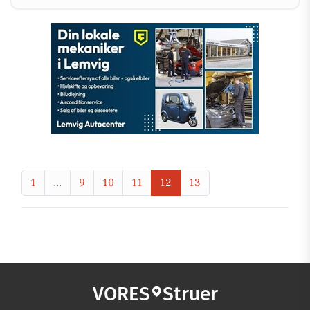
1
...
9
10
11
12
13
VORES
Struer