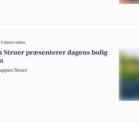
13 timer siden
n Struer præsenterer dagens bolig
m
up­pen Struer