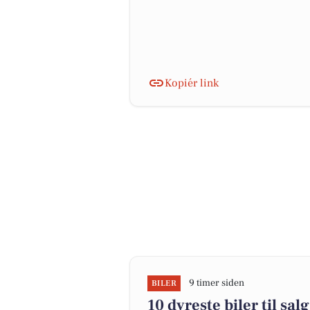
Kopiér link
9 timer siden
BILER
10 dyreste biler til s