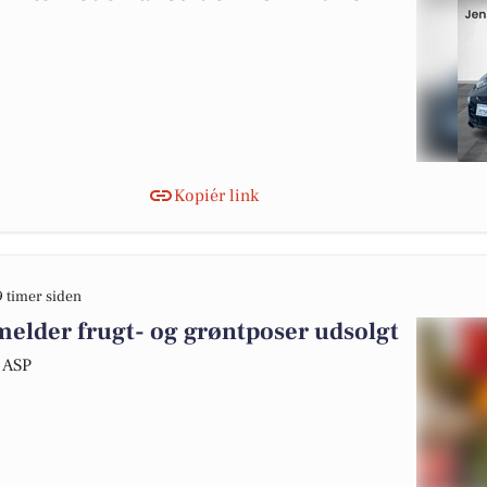
Kopiér link
9 timer siden
lder frugt- og grøntposer udsolgt
 ASP