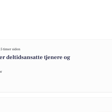
15 timer siden
r deltidsansatte tjenere og
ow