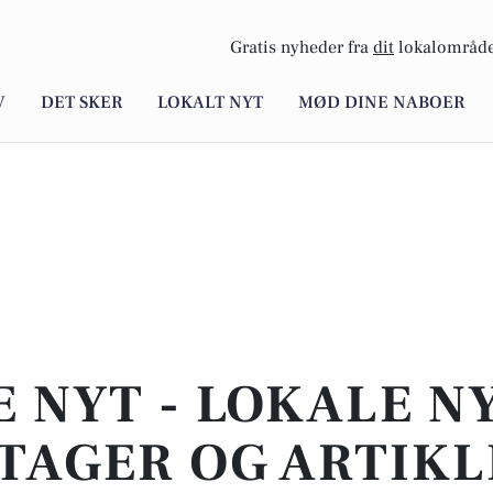
Gratis nyheder fra
dit
lokalområde
V
DET SKER
LOKALT NYT
MØD DINE NABOER
E NYT - LOKALE N
TAGER OG ARTIKL