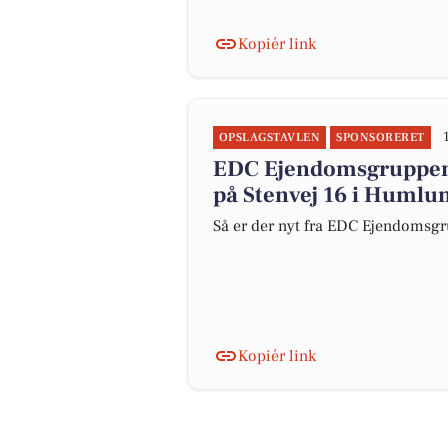
Kopiér link
OPSLAGSTAVLEN
SPONSORERET
EDC Ejen­doms­grup­pe
på Stenvej 16 i Humlu
Så er der nyt fra EDC Ejen­doms­gr
Kopiér link