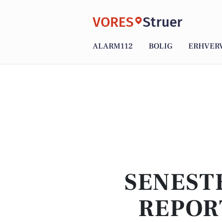
VORES
Struer
ALARM112
BOLIG
ERHVER
SENEST
REPOR