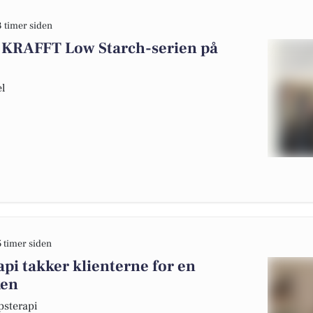
3 timer siden
 KRAFFT Low Starch-serien på
el
5 timer siden
pi takker klienterne for en
ken
psterapi