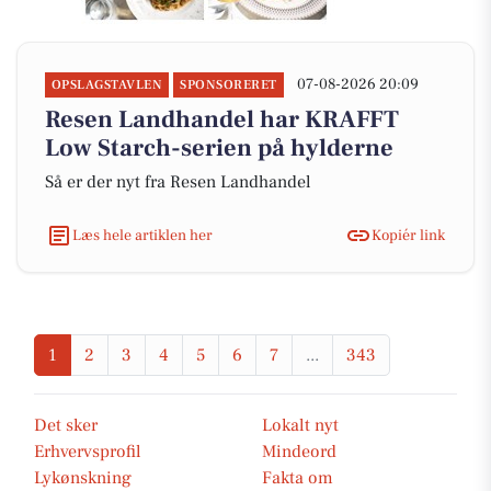
07-08-2026 20:09
OPSLAGSTAVLEN
SPONSORERET
Resen Landhandel har KRAFFT
Low Starch-serien på hylderne
Så er der nyt fra Resen Landhandel
Læs hele artiklen her
Kopiér link
1
2
3
4
5
6
7
...
343
Det sker
Lokalt nyt
Erhvervsprofil
Mindeord
Lykønskning
Fakta om