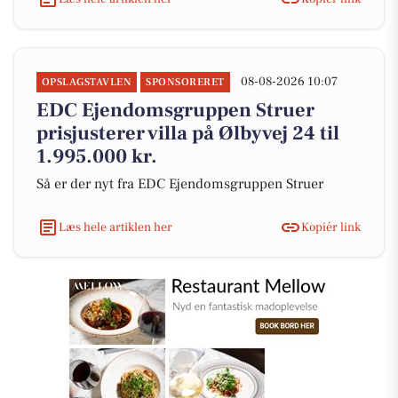
08-08-2026 10:07
OPSLAGSTAVLEN
SPONSORERET
EDC Ejen­doms­grup­pen Struer
prisjusterer villa på Ølbyvej 24 til
1.995.000 kr.
Så er der nyt fra EDC Ejen­doms­grup­pen Struer
Læs hele artiklen her
Kopiér link