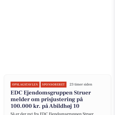
23 timer siden
OPSLAGSTAVLEN
SPONSORERET
EDC Ejen­doms­grup­pen Struer
melder om prisjustering på
100.000 kr. på Abildhøj 10
Så er der nyt fra EDC Ejen­doms­grup­pen Struer