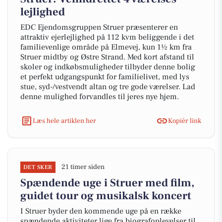
lejlighed
EDC Ejendom­sg­rup­pen Struer præsenterer en
attraktiv ejerlejlighed på 112 kvm beliggende i det
familievenlige område på Elmevej, kun 1½ km fra
Struer midtby og Østre Strand. Med kort afstand til
skoler og indkøbsmuligheder tilbyder denne bolig
et perfekt udgangspunkt for familielivet, med lys
stue, syd-/vestvendt altan og tre gode værelser. Lad
denne mulighed forvandles til jeres nye hjem.
Læs hele artiklen her
Kopiér link
21 timer siden
DET SKER
Spændende uge i Struer med film,
guidet tour og musikalsk koncert
I Struer byder den kommende uge på en række
spændende aktiviteter lige fra biografoplevelser til