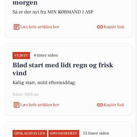
morgen
Så er der nyt fra MIN KØBMAND I ASP
Læs hele artiklen her
Kopiér link
4 timer siden
VEJRET
Blød start med lidt regn og frisk
vind
Kølig start, mild eftermiddag.
Kilde: MET.no
Læs hele artiklen her
Kopiér link
15 timer siden
OPSLAGSTAVLEN
SPONSORERET