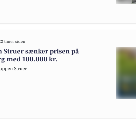
22 timer siden
n Struer sænker prisen på
g med 100.000 kr.
up­pen Struer