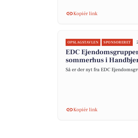
Kopiér link
OPSLAGSTAVLEN
SPONSORERET
EDC Ejen­doms­grup­pe
sommerhus i Handbjer
Så er der nyt fra EDC Ejen­doms­gr
Kopiér link