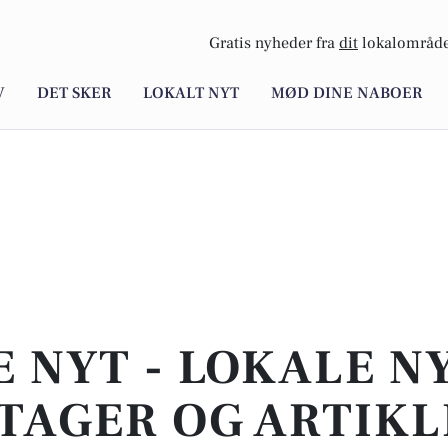
Gratis nyheder fra
dit
lokalområde
V
DET SKER
LOKALT NYT
MØD DINE NABOER
E NYT - LOKALE N
TAGER OG ARTIKL