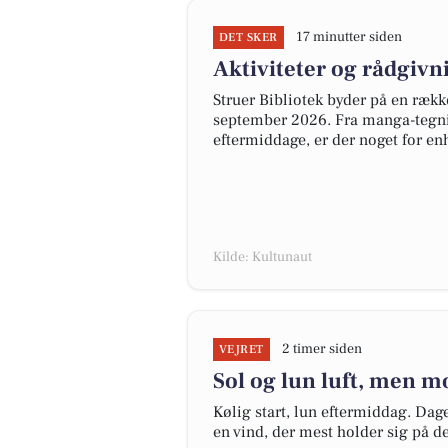
17 minutter siden
DET SKER
Aktiviteter og rådgivn
Struer Bibliotek byder på en rækk
september 2026. Fra manga-tegnin
eftermiddage, er der noget for e
Kilde: Kultunaut
2 timer siden
VEJRET
Sol og lun luft, men m
Kølig start, lun eftermiddag. Dage
en vind, der mest holder sig på d