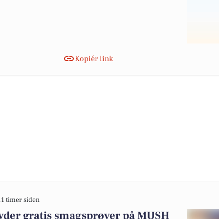
Kopiér link
11 timer siden
byder gratis smagsprøver på MUSH