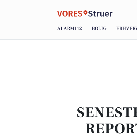
VORES
Struer
ALARM112
BOLIG
ERHVER
SENEST
REPOR