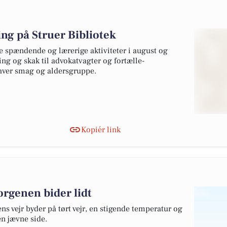
ing på Struer Bibliotek
e spændende og lærerige aktiviteter i august og
g og skak til advokatvagter og fortælle-
nhver smag og aldersgruppe.
Kopiér link
orgenen bider lidt
ns vejr byder på tørt vejr, en stigende temperatur og
en jævne side.