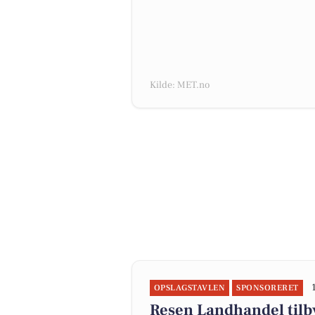
Kilde: MET.no
OPSLAGSTAVLEN
SPONSORERET
Resen Landhandel til