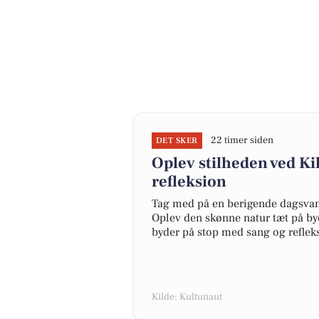
22 timer siden
DET SKER
Oplev stilheden ved K
refleksion
Tag med på en berigende dagsvand
Oplev den skønne natur tæt på bye
byder på stop med sang og refleks
Kilde: Kultunaut