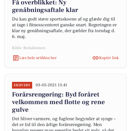
Få overblikket: Ny
genåbningsaftale klar
Du kan godt støve sportsskoene af og glæde dig til
at tage i fitnesscenteret ganske snart. Regeringen er
klar ny genåbningsaftale, der gælder fra torsdag d.
6. maj.
Kilde: Redaktionen
Læs hele artiklen her
Kopiér link
03-05-2021 13:41
ERHVERV
Forårsrengøring: Byd foråret
velkommen med flotte og rene
gulve
Det bliver varmere, og fuglene begynder at synge –
det er tid til den årlige forårsrengøring. Men
hvordan rengør man egentlig bedst sit gulv, så det