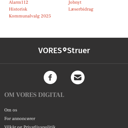
Alarm112
Jobnyt
Historisk
Læserbidrag
Kommunalvalg 2025
VORES
Struer
OM VORES DIGITAL
Om os
For annoncører
Vilkår og Privatlivspolitik