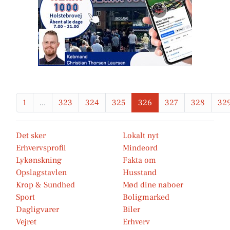
1
...
323
324
325
326
327
328
32
Det sker
Lokalt nyt
Erhvervsprofil
Mindeord
Lykønskning
Fakta om
Opslagstavlen
Husstand
Krop & Sundhed
Mød dine naboer
Sport
Boligmarked
Dagligvarer
Biler
Vejret
Erhverv