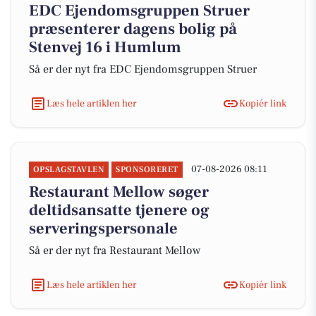
EDC Ejen­doms­grup­pen Struer
præsenterer dagens bolig på
Stenvej 16 i Humlum
Så er der nyt fra EDC Ejen­doms­grup­pen Struer
Læs hele artiklen her
Kopiér link
07-08-2026 08:11
OPSLAGSTAVLEN
SPONSORERET
Restaurant Mellow søger
deltidsansatte tjenere og
serveringspersonale
Så er der nyt fra Restaurant Mellow
Læs hele artiklen her
Kopiér link