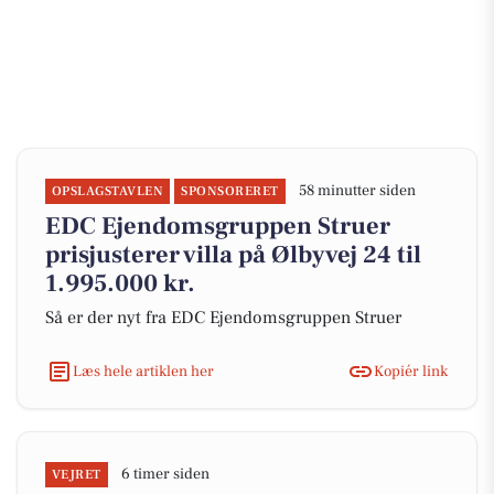
58 minutter siden
OPSLAGSTAVLEN
SPONSORERET
EDC Ejen­doms­grup­pen Struer
prisjusterer villa på Ølbyvej 24 til
1.995.000 kr.
Så er der nyt fra EDC Ejen­doms­grup­pen Struer
Læs hele artiklen her
Kopiér link
6 timer siden
VEJRET