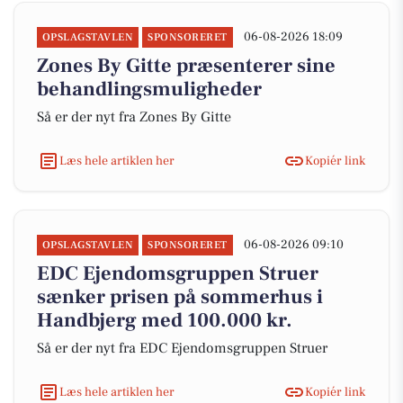
06-08-2026 18:09
OPSLAGSTAVLEN
SPONSORERET
Zones By Gitte præsenterer sine
behandlingsmuligheder
Så er der nyt fra Zones By Gitte
Læs hele artiklen her
Kopiér link
06-08-2026 09:10
OPSLAGSTAVLEN
SPONSORERET
EDC Ejen­doms­grup­pen Struer
sænker prisen på sommerhus i
Handbjerg med 100.000 kr.
Så er der nyt fra EDC Ejen­doms­grup­pen Struer
Læs hele artiklen her
Kopiér link