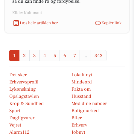
så du kan finde ro og fordybelse.
Kilde: Kultunaut
Læs hele artiklen her
Kopiér link
1
2
3
4
5
6
7
...
342
Det sker
Lokalt nyt
Erhvervsprofil
Mindeord
Lykønskning
Fakta om
Opslagstavlen
Husstand
Krop & Sundhed
Mød dine naboer
Sport
Boligmarked
Dagligvarer
Biler
Vejret
Erhverv
Alarm112
Jobnyt