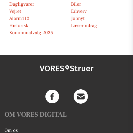
Dagligvarer
Biler
Vejret
Erhverv
Alarm112
Jobnyt
Historisk
Læserbidrag
Kommunalvalg 2025
VORES
Struer
OM VORES DIGITAL
Om os