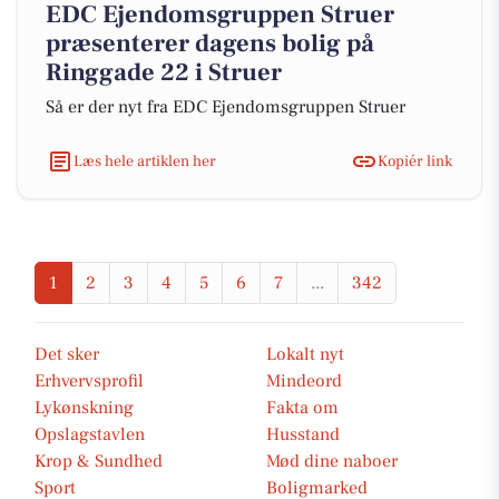
EDC Ejen­doms­grup­pen Struer
præsenterer dagens bolig på
Ringgade 22 i Struer
Så er der nyt fra EDC Ejen­doms­grup­pen Struer
Læs hele artiklen her
Kopiér link
1
2
3
4
5
6
7
...
342
Det sker
Lokalt nyt
Erhvervsprofil
Mindeord
Lykønskning
Fakta om
Opslagstavlen
Husstand
Krop & Sundhed
Mød dine naboer
Sport
Boligmarked