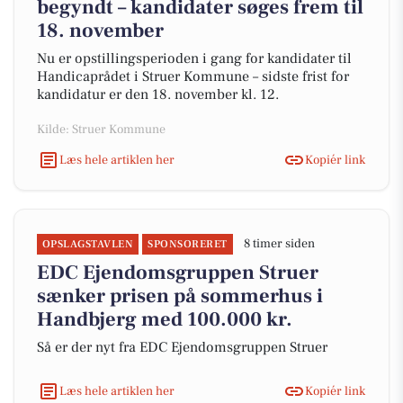
begyndt – kandidater søges frem til
18. november
Nu er opstillingsperioden i gang for kandidater til
Handicaprådet i Struer Kommune – sidste frist for
kandidatur er den 18. november kl. 12.
Kilde: Struer Kommune
Læs hele artiklen her
Kopiér link
8 timer siden
OPSLAGSTAVLEN
SPONSORERET
EDC Ejen­doms­grup­pen Struer
sænker prisen på sommerhus i
Handbjerg med 100.000 kr.
Så er der nyt fra EDC Ejen­doms­grup­pen Struer
Læs hele artiklen her
Kopiér link