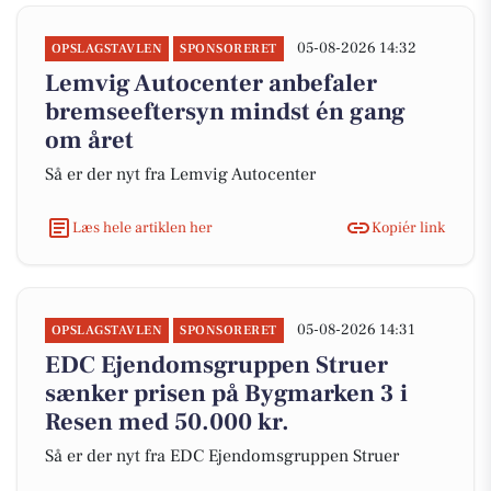
05-08-2026 14:32
OPSLAGSTAVLEN
SPONSORERET
Lemvig Autocenter anbefaler
bremseeftersyn mindst én gang
om året
Så er der nyt fra Lemvig Autocenter
Læs hele artiklen her
Kopiér link
05-08-2026 14:31
OPSLAGSTAVLEN
SPONSORERET
EDC Ejen­doms­grup­pen Struer
sænker prisen på Bygmarken 3 i
Resen med 50.000 kr.
Så er der nyt fra EDC Ejen­doms­grup­pen Struer