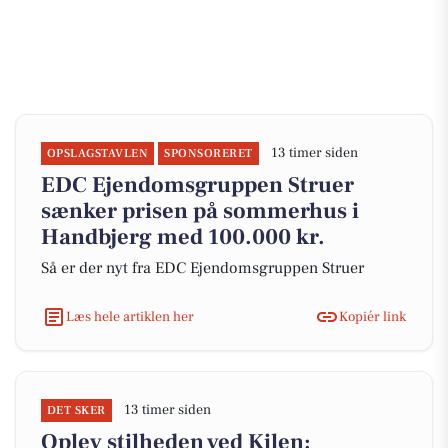
13 timer siden
OPSLAGSTAVLEN
SPONSORERET
EDC Ejen­doms­grup­pen Struer
sænker prisen på sommerhus i
Handbjerg med 100.000 kr.
Så er der nyt fra EDC Ejen­doms­grup­pen Struer
Læs hele artiklen her
Kopiér link
13 timer siden
DET SKER
Oplev stilheden ved Kilen: