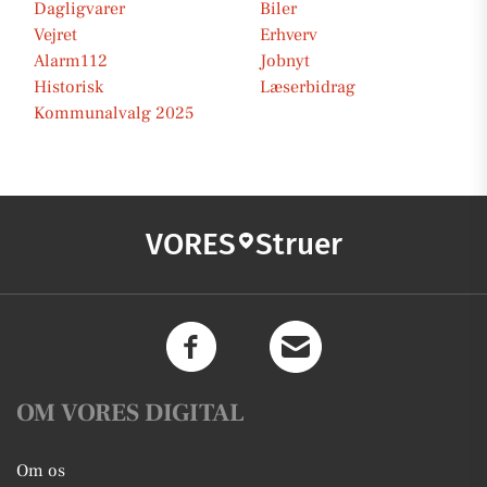
Dagligvarer
Biler
Vejret
Erhverv
Alarm112
Jobnyt
Historisk
Læserbidrag
Kommunalvalg 2025
VORES
Struer
OM VORES DIGITAL
Om os