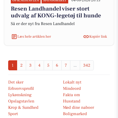
04-08-2026 20:13
OPSLAGSTAVLEN
SPONSORERET
Resen Landhandel viser stort
udvalg af KONG-legetøj til hunde
Så er der nyt fra Resen Landhandel
Læs hele artiklen her
Kopiér link
1
2
3
4
5
6
7
...
342
Det sker
Lokalt nyt
Erhvervsprofil
Mindeord
Lykønskning
Fakta om
Opslagstavlen
Husstand
Krop & Sundhed
Mød dine naboer
Sport
Boligmarked