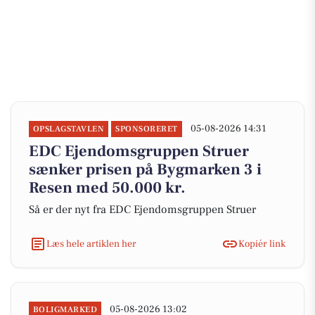
05-08-2026 14:31
OPSLAGSTAVLEN
SPONSORERET
EDC Ejen­doms­grup­pen Struer
sænker prisen på Bygmarken 3 i
Resen med 50.000 kr.
Så er der nyt fra EDC Ejen­doms­grup­pen Struer
Læs hele artiklen her
Kopiér link
05-08-2026 13:02
BOLIGMARKED