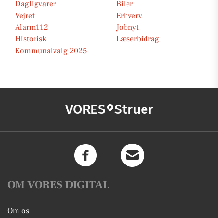
Dagligvarer
Biler
Vejret
Erhverv
Alarm112
Jobnyt
Historisk
Læserbidrag
Kommunalvalg 2025
VORES
Struer
OM VORES DIGITAL
Om os