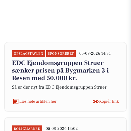
05-08-2026 14:31
OPSLAGSTAVLEN
SPONSORERET
EDC Ejen­doms­grup­pen Struer
sænker prisen på Bygmarken 3 i
Resen med 50.000 kr.
Så er der nyt fra EDC Ejen­doms­grup­pen Struer
Læs hele artiklen her
Kopiér link
05-08-2026 13:02
BOLIGMARKED