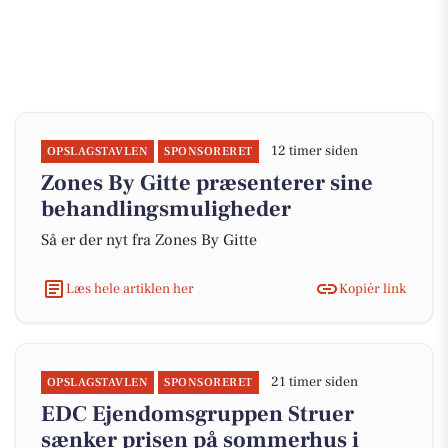
12 timer siden
OPSLAGSTAVLEN
SPONSORERET
Zones By Gitte præsenterer sine
behandlingsmuligheder
Så er der nyt fra Zones By Gitte
Læs hele artiklen her
Kopiér link
21 timer siden
OPSLAGSTAVLEN
SPONSORERET
EDC Ejen­doms­grup­pen Struer
sænker prisen på sommerhus i