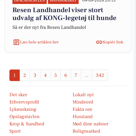
04-08-2026 20:13
OPSLAGSTAVLEN
SPONSORERET
Resen Landhandel viser stort
udvalg af KONG-legetøj til hunde
Så er der nyt fra Resen Landhandel
Læs hele artiklen her
Kopiér link
1
2
3
4
5
6
7
...
342
Det sker
Lokalt nyt
Erhvervsprofil
Mindeord
Lykønskning
Fakta om
Opslagstavlen
Husstand
Krop & Sundhed
Mød dine naboer
Sport
Boligmarked