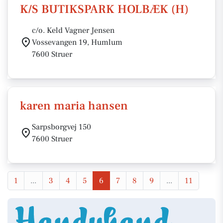
K/S BUTIKSPARK HOLBÆK (H)
c/o. Keld Vagner Jensen
Vossevangen 19, Humlum
7600 Struer
karen maria hansen
Sarpsborgvej 150
7600 Struer
1
...
3
4
5
6
7
8
9
...
11