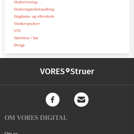
Undervisning
Undervognsbehandling
Ungdoms- og efterskole
Vinduespudser
VVS
Værtshus / bar
Øvrige
VORES
Struer
OM VORES DIGITAL
Om os